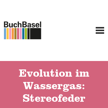
Evolution im
Wassergas:
Stereofeder